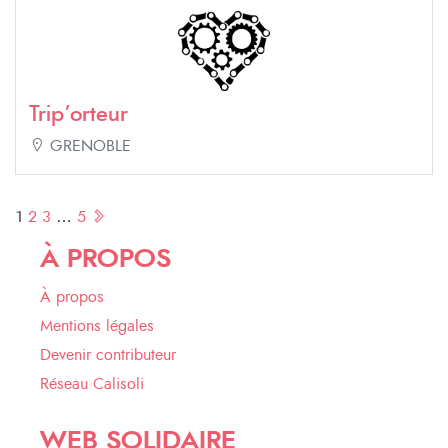
Trip’orteur
GRENOBLE
Pagination
1
2
3
…
5
des
À PROPOS
publications
À propos
Mentions légales
Devenir contributeur
Réseau Calisoli
WEB SOLIDAIRE