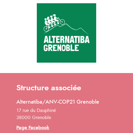
Structure associée
Alternatiba/ANV-COP21 Grenoble
17 rue du Dauphiné
38000 Grenoble
Page Facebook