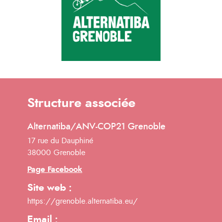
Structure associée
Alternatiba/ANV-COP21 Grenoble
17 rue du Dauphiné
38000 Grenoble
Page Facebook
Site web :
https://grenoble.alternatiba.eu/
Email :