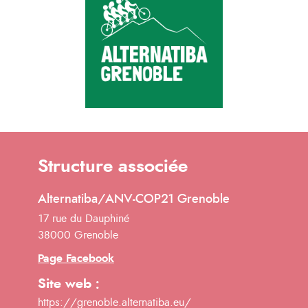
Structure associée
Alternatiba/ANV-COP21 Grenoble
17 rue du Dauphiné
38000 Grenoble
Page Facebook
Site web :
https://grenoble.alternatiba.eu/