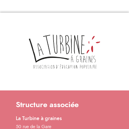
Structure associée
La Turbine à graines
50 rue de la Gare