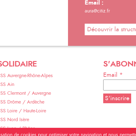
Email :
aura@citiz.fr
Découvrir la struct
SOLIDAIRE
S'ABON
Email *
ESS Auvergne-Rhône-Alpes
ESS Ain
ESS Clermont / Auvergne
ESS Drôme / Ardèche
SS Loire / Haute-Loire
SS Nord Isère
ESS Lyon / Rhône
ilisation de cookies pour optimiser votre navigation et nous permet