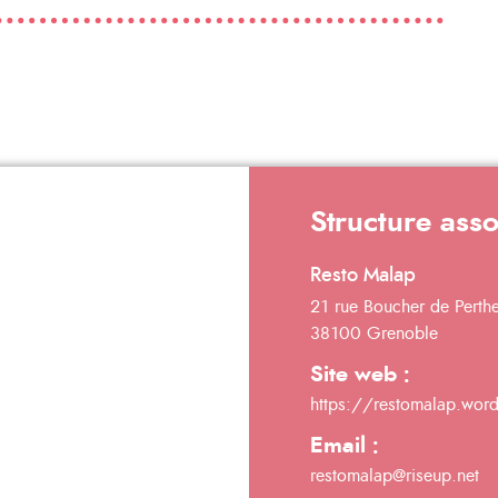
Structure ass
Resto Malap
21 rue Boucher de Perth
38100 Grenoble
Site web :
https://restomalap.wor
Email :
restomalap@riseup.net