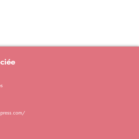
ociée
es
dpress.com/