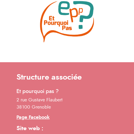
Structure associée
Et pourquoi pas ?
2 rue Gustave Flaubert
38100 Grenoble
Page Facebook
Site web :