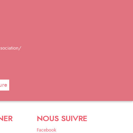
ssociation/
ure
NER
NOUS SUIVRE
Facebook