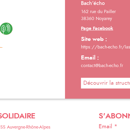
Bach'écho
162 rue du Pailler
38360 Noyarey
Page Facebook
Site web :
https://bach-echo.fr/la
Email :
contact@bach-echo.fr
Découvrir la struct
SOLIDAIRE
S'ABON
Email *
ESS Auvergne-Rhône-Alpes