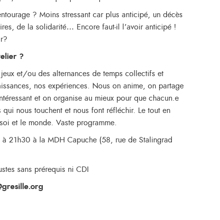
entourage ? Moins stressant car plus anticipé, un décès
ires, de la solidarité… Encore faut-il l’avoir anticipé !
ir?
elier ?
jeux et/ou des alternances de temps collectifs et
naissances, nos expériences. Nous on anime, on partage
intéressant et on organise au mieux pour que chacun.e
s qui nous touchent et nous font réfléchir. Le tout en
r soi et le monde. Vaste programme.
0 à 21h30 à la MDH Capuche (58, rue de Stalingrad
oustes sans prérequis ni CDI
gresille.org