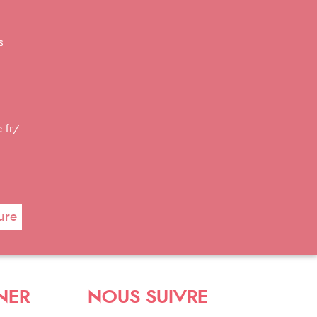
s
.fr/
ure
NER
NOUS SUIVRE