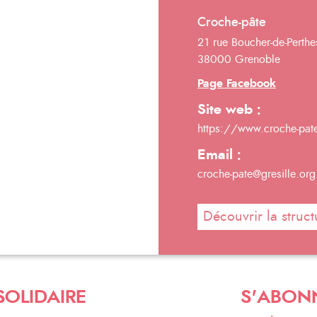
Croche-pâte
21 rue Boucher-de-Perthe
38000 Grenoble
Page Facebook
Site web :
https://www.croche-pate
Email :
croche-pate@gresille.org
Découvrir la struct
SOLIDAIRE
S'ABON