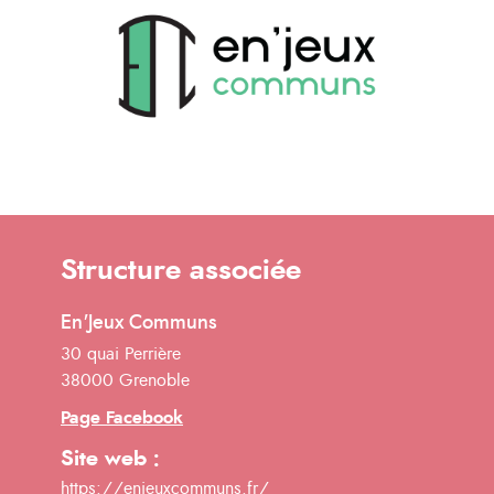
Structure associée
En'Jeux Communs
30 quai Perrière
38000 Grenoble
Page Facebook
Site web :
https://enjeuxcommuns.fr/