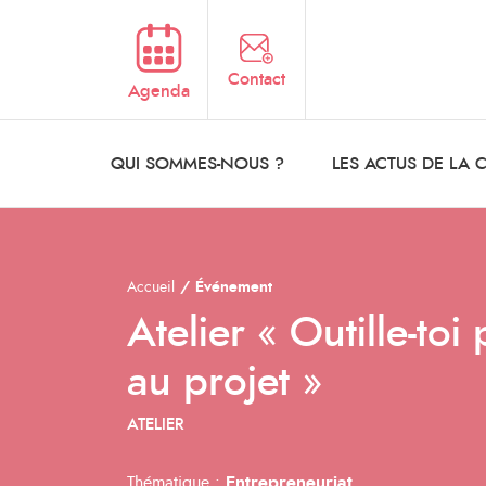
Aller au contenu principal
Contact
Agenda
QUI SOMMES-NOUS ?
LES ACTUS DE LA
Accueil
Événement
Atelier « Outille-toi
au projet »
ATELIER
Thématique :
Entrepreneuriat