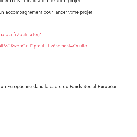
ller dans la maturation de votre projet
’un accompagnement pour lancer votre projet
lpia.fr/outille-toi/
5lPA2KwppGntI?prefill_Evénement=Outille-
nion Européenne dans le cadre du Fonds Social Européen.