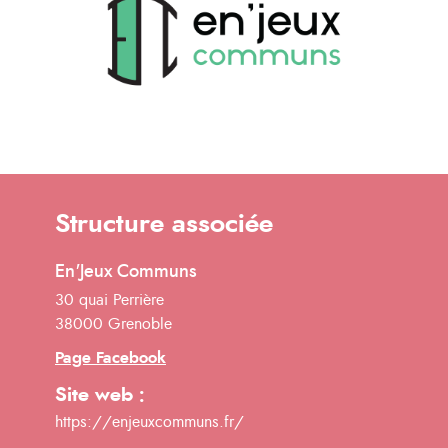
Structure associée
En'Jeux Communs
30 quai Perrière
38000 Grenoble
Page Facebook
Site web :
https://enjeuxcommuns.fr/