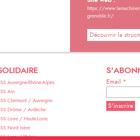
Site web :
https://www.lamachineri
grenoble.fr/
Découvrir la struct
SOLIDAIRE
S'ABON
Email *
ESS Auvergne-Rhône-Alpes
ESS Ain
ESS Clermont / Auvergne
ESS Drôme / Ardèche
SS Loire / Haute-Loire
SS Nord Isère
ESS Lyon / Rhône