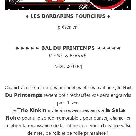
● 𝗟𝗘𝗦 𝗕𝗔𝗥𝗕𝗔𝗥𝗜𝗡𝗦 𝗙𝗢𝗨𝗥𝗖𝗛𝗨𝗦 ●
présentent
►►►►► 𝗕𝗔𝗟 𝗗𝗨 𝗣𝗥𝗜𝗡𝗧𝗘𝗠𝗣𝗦 ◄◄◄◄◄
𝘒𝘪𝘯𝘬𝘪𝘯 & 𝘍𝘳𝘪𝘦𝘯𝘥𝘴
▷𝐃𝐄 𝟐𝟎:𝟎𝟎◁
Quand vient le retour des hirondelles et des martinets, le 𝗕𝗮𝗹
𝗗𝘂 𝗣𝗿𝗶𝗻𝘁𝗲𝗺𝗽𝘀 revient pour réchauffer vos sens engourdis
par l’hiver.
Le 𝗧𝗿𝗶𝗼 𝗞𝗶𝗻𝗸𝗶𝗻 invite à nouveau ses amis à 𝗹𝗮 𝗦𝗮𝗹𝗹𝗲
𝗡𝗼𝗶𝗿𝗲 pour une soirée mémorable : pour danser, chanter et
célébrer la renaissance de la nature avec vous dans une valse
de rires, de folk et de folie printanière !