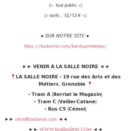
▷ tout public ◁
▷ tarifs : 12/15 € ◁
● 𝘚𝘜𝘙 𝘕𝘖𝘛𝘙𝘌 𝘚𝘐𝘛𝘌 ●
https://barbarins.com/bal-du-printemps/
►► 𝗩𝗘𝗡𝗜𝗥 𝗔̀ 𝗟𝗔 𝗦𝗔𝗟𝗟𝗘 𝗡𝗢𝗜𝗥𝗘 ◄◄
𝗟𝗔 𝗦𝗔𝗟𝗟𝗘 𝗡𝗢𝗜𝗥𝗘 • 𝟭𝟵 𝗿𝘂𝗲 𝗱𝗲𝘀 𝗔𝗿𝘁𝘀 𝗲𝘁 𝗱𝗲𝘀
𝗠𝗲́𝘁𝗶𝗲𝗿𝘀, 𝗚𝗿𝗲𝗻𝗼𝗯𝗹𝗲
• 𝗧𝗿𝗮𝗺 𝗔 (𝗕𝗲𝗿𝗿𝗶𝗮𝘁 𝗹𝗲 𝗠𝗮𝗴𝗮𝘀𝗶𝗻)
• 𝗧𝗿𝗮𝗺 𝗖 (𝗩𝗮𝗹𝗹𝗶𝗲𝗿-𝗖𝗮𝘁𝗮𝗻𝗲)
• 𝗕𝘂𝘀 𝗖𝟱 (𝗖𝗲́𝗺𝗼𝗶)
►►
infos@barbarins.com
◄◄
►►
WWW.BARBARINS.COM
◄◄