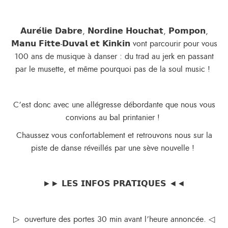
𝗔𝘂𝗿𝗲́𝗹𝗶𝗲 𝗗𝗮𝗯𝗿𝗲, 𝗡𝗼𝗿𝗱𝗶𝗻𝗲 𝗛𝗼𝘂𝗰𝗵𝗮𝘁, 𝗣𝗼𝗺𝗽𝗼𝗻,
𝗠𝗮𝗻𝘂 𝗙𝗶𝘁𝘁𝗲-𝗗𝘂𝘃𝗮𝗹 𝗲𝘁 𝗞𝗶𝗻𝗸𝗶𝗻 vont parcourir pour vous
100 ans de musique à danser : du trad au jerk en passant
par le musette, et même pourquoi pas de la soul music !
C’est donc avec une allégresse débordante que nous vous
convions au bal printanier !
Chaussez vous confortablement et retrouvons nous sur la
piste de danse réveillés par une sève nouvelle !
►► 𝗟𝗘𝗦 𝗜𝗡𝗙𝗢𝗦 𝗣𝗥𝗔𝗧𝗜𝗤𝗨𝗘𝗦 ◄◄
▷ ouverture des portes 30 min avant l’heure annoncée. ◁