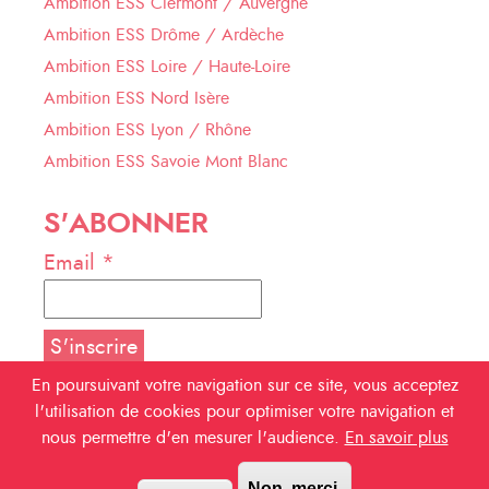
Ambition ESS Clermont / Auvergne
Ambition ESS Drôme / Ardèche
Ambition ESS Loire / Haute-Loire
Ambition ESS Nord Isère
Ambition ESS Lyon / Rhône
Ambition ESS Savoie Mont Blanc
S'ABONNER
Email *
En poursuivant votre navigation sur ce site, vous acceptez
l'utilisation de cookies pour optimiser votre navigation et
NOUS SUIVRE
nous permettre d'en mesurer l'audience.
En savoir plus
Facebook
Non, merci.