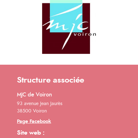
Structure associée
MJC de Voiron
93 avenue Jean Jaurès
38500 Voiron
Page Facebook
Site web :