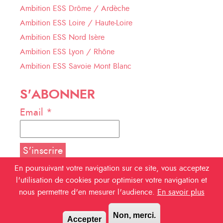
Ambition ESS Drôme / Ardèche
Ambition ESS Loire / Haute-Loire
Ambition ESS Nord Isère
Ambition ESS Lyon / Rhône
Ambition ESS Savoie Mont Blanc
S'ABONNER
Email *
En poursuivant votre navigation sur ce site, vous acceptez
l'utilisation de cookies pour optimiser votre navigation et
NOUS SUIVRE
nous permettre d'en mesurer l'audience.
En savoir plus
Facebook
Non, merci.
Accepter
Linkedin