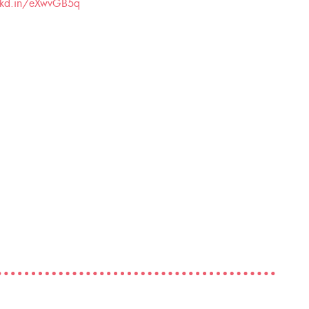
nkd.in/eXwvGB5q