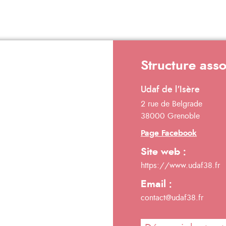
Structure ass
Udaf de l'Isère
2 rue de Belgrade
38000 Grenoble
Page Facebook
Site web :
https://www.udaf38.fr
Email :
contact@udaf38.fr