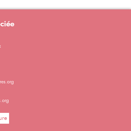
ociée
x
res.org
s.org
ure