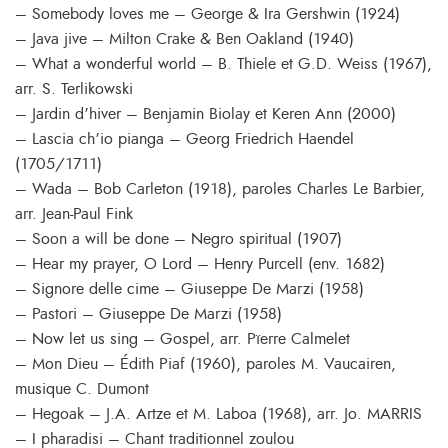
– Somebody loves me – George & Ira Gershwin (1924)
– Java jive – Milton Crake & Ben Oakland (1940)
– What a wonderful world – B. Thiele et G.D. Weiss (1967),
arr. S. Terlikowski
– Jardin d’hiver – Benjamin Biolay et Keren Ann (2000)
– Lascia ch’io pianga – Georg Friedrich Haendel
(1705/1711)
– Wada – Bob Carleton (1918), paroles Charles Le Barbier,
arr. Jean-Paul Fink
– Soon a will be done – Negro spiritual (1907)
– Hear my prayer, O Lord – Henry Purcell (env. 1682)
– Signore delle cime – Giuseppe De Marzi (1958)
– Pastori – Giuseppe De Marzi (1958)
– Now let us sing – Gospel, arr. Pïerre Calmelet
– Mon Dieu – Édith Piaf (1960), paroles M. Vaucairen,
musique C. Dumont
– Hegoak – J.A. Artze et M. Laboa (1968), arr. Jo. MARRIS
– I pharadisi – Chant traditionnel zoulou