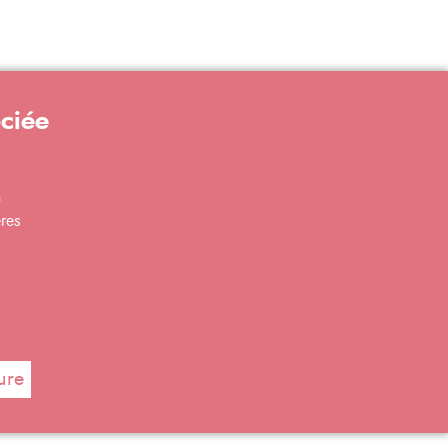
ociée
n
res
ure