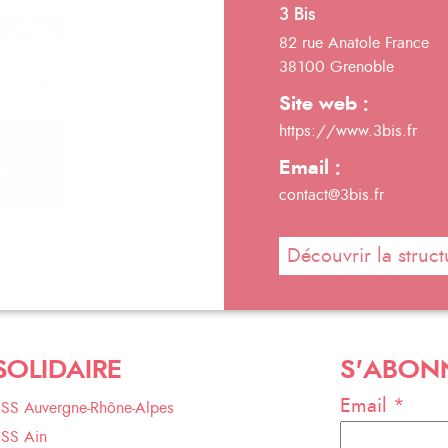
3 Bis
82 rue Anatole France
38100 Grenoble
Site web :
https://www.3bis.fr
Email :
contact@3bis.fr
Découvrir la struct
SOLIDAIRE
S'ABON
Email *
ESS Auvergne-Rhône-Alpes
ESS Ain