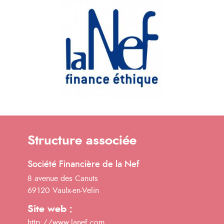
Structure associée
Société Financière de la Nef
8 avenue des Canuts
69120 Vaulx-en-Velin
Site web :
http://www.lanef.com