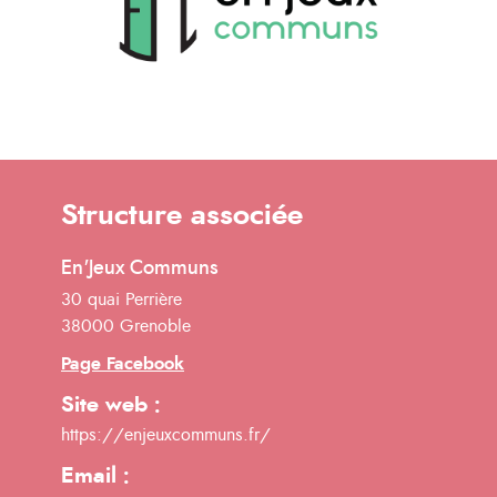
Structure associée
En'Jeux Communs
30 quai Perrière
38000 Grenoble
Page Facebook
Site web :
https://enjeuxcommuns.fr/
Email :