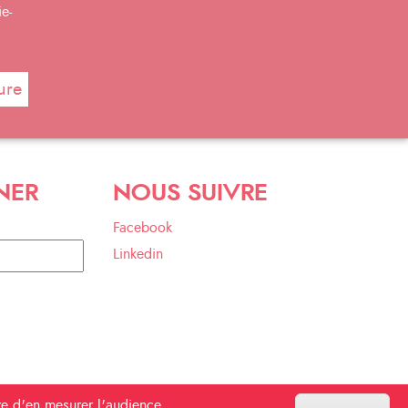
e-
ure
NER
NOUS SUIVRE
Facebook
Linkedin
tre d'en mesurer l'audience.