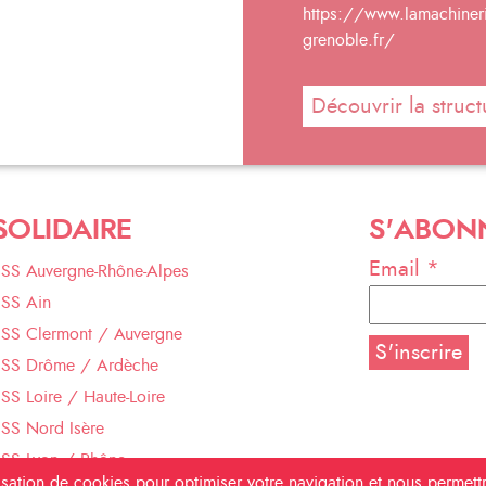
https://www.lamachineri
grenoble.fr/
Découvrir la struct
SOLIDAIRE
S'ABON
Email *
ESS Auvergne-Rhône-Alpes
ESS Ain
ESS Clermont / Auvergne
ESS Drôme / Ardèche
SS Loire / Haute-Loire
SS Nord Isère
ESS Lyon / Rhône
ilisation de cookies pour optimiser votre navigation et nous permet