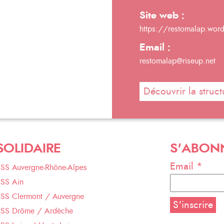
Site web :
https://restomalap.wor
Email :
restomalap@riseup.net
Découvrir la struct
SOLIDAIRE
S'ABON
Email *
ESS Auvergne-Rhône-Alpes
ESS Ain
ESS Clermont / Auvergne
ESS Drôme / Ardèche