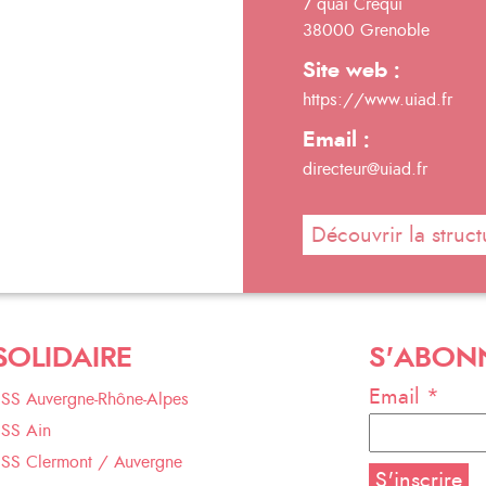
7 quai Créqui
38000 Grenoble
Site web :
https://www.uiad.fr
Email :
directeur@uiad.fr
Découvrir la struct
SOLIDAIRE
S'ABON
Email *
ESS Auvergne-Rhône-Alpes
ESS Ain
ESS Clermont / Auvergne