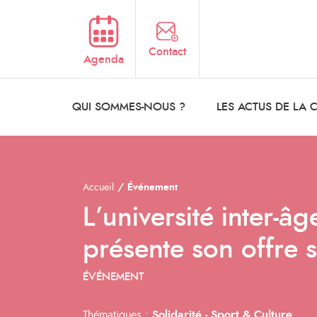
Aller au contenu principal
Contact
Agenda
QUI SOMMES-NOUS ?
LES ACTUS DE LA
Accueil
Événement
L’université inter-
présente son offre s
ÉVÉNEMENT
Thématiques :
Solidarité -
Sport & Culture