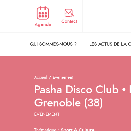
Aller au contenu principal
Contact
Agenda
QUI SOMMES-NOUS ?
LES ACTUS DE LA
Accueil
Événement
Pasha Disco Club • 
Grenoble (38)
ÉVÉNEMENT
Thématique :
Sport & Culture