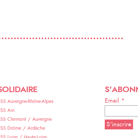
SOLIDAIRE
S'ABON
Email *
ESS Auvergne-Rhône-Alpes
ESS Ain
ESS Clermont / Auvergne
ESS Drôme / Ardèche
SS Loire / Haute-Loire