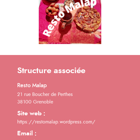
Structure associée
Resto Malap
21 rue Boucher de Perthes
38100 Grenoble
Site web :
https://restomalap.wordpress.com/
Email :