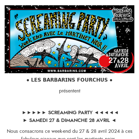
● 𝗟𝗘𝗦 𝗕𝗔𝗥𝗕𝗔𝗥𝗜𝗡𝗦 𝗙𝗢𝗨𝗥𝗖𝗛𝗨𝗦 ●
présentent
►►►►►
SCREAMING PARTY
◄◄◄◄◄
►
SAMEDI 27 & DIMANCHE 28 AVRIL
◄
Nous consacrons ce week-end du 27 & 28 avril 2024 à ces
fabuleux oiseaux que sont les martinets noirs.