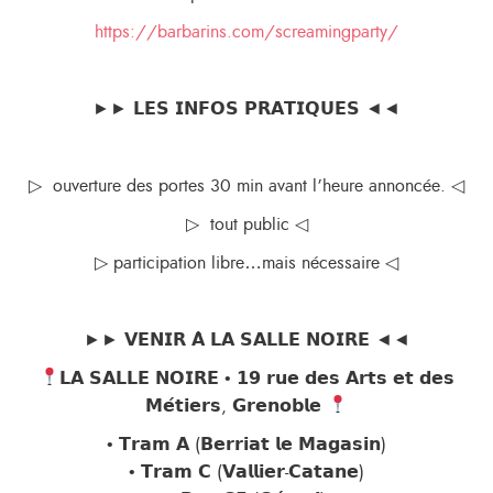
https://barbarins.com/screamingparty/
►► 𝗟𝗘𝗦 𝗜𝗡𝗙𝗢𝗦 𝗣𝗥𝗔𝗧𝗜𝗤𝗨𝗘𝗦 ◄◄
▷ ouverture des portes 30 min avant l’heure annoncée. ◁
▷ tout public ◁
▷ participation libre…mais nécessaire ◁
►► 𝗩𝗘𝗡𝗜𝗥 𝗔̀ 𝗟𝗔 𝗦𝗔𝗟𝗟𝗘 𝗡𝗢𝗜𝗥𝗘 ◄◄
𝗟𝗔 𝗦𝗔𝗟𝗟𝗘 𝗡𝗢𝗜𝗥𝗘 • 𝟭𝟵 𝗿𝘂𝗲 𝗱𝗲𝘀 𝗔𝗿𝘁𝘀 𝗲𝘁 𝗱𝗲𝘀
𝗠𝗲́𝘁𝗶𝗲𝗿𝘀, 𝗚𝗿𝗲𝗻𝗼𝗯𝗹𝗲
• 𝗧𝗿𝗮𝗺 𝗔 (𝗕𝗲𝗿𝗿𝗶𝗮𝘁 𝗹𝗲 𝗠𝗮𝗴𝗮𝘀𝗶𝗻)
• 𝗧𝗿𝗮𝗺 𝗖 (𝗩𝗮𝗹𝗹𝗶𝗲𝗿-𝗖𝗮𝘁𝗮𝗻𝗲)