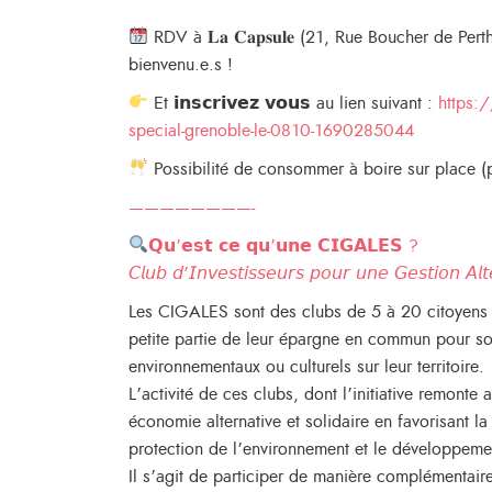
RDV à 𝐋𝐚 𝐂𝐚𝐩𝐬𝐮𝐥𝐞 (21, Rue Boucher de Pe
bienvenu.e.s !
Et 𝗶𝗻𝘀𝗰𝗿𝗶𝘃𝗲𝘇 𝘃𝗼𝘂𝘀 au lien suivant :
https:/
special-grenoble-le-0810-1690285044
Possibilité de consommer à boire sur place 
————————-
𝗤𝘂’𝗲𝘀𝘁 𝗰𝗲 𝗾𝘂’𝘂𝗻𝗲 𝗖𝗜𝗚𝗔𝗟𝗘𝗦 ?
𝘊𝘭𝘶𝘣 𝘥’𝘐𝘯𝘷𝘦𝘴𝘵𝘪𝘴𝘴𝘦𝘶𝘳𝘴 𝘱𝘰𝘶𝘳 𝘶𝘯𝘦 𝘎𝘦𝘴𝘵𝘪𝘰𝘯 𝘈𝘭𝘵
Les CIGALES sont des clubs de 5 à 20 citoyens e
petite partie de leur épargne en commun pour so
environnementaux ou culturels sur leur territoire.
L’activité de ces clubs, dont l’initiative remonte
économie alternative et solidaire en favorisant la 
protection de l’environnement et le développemen
Il s’agit de participer de manière complémentair