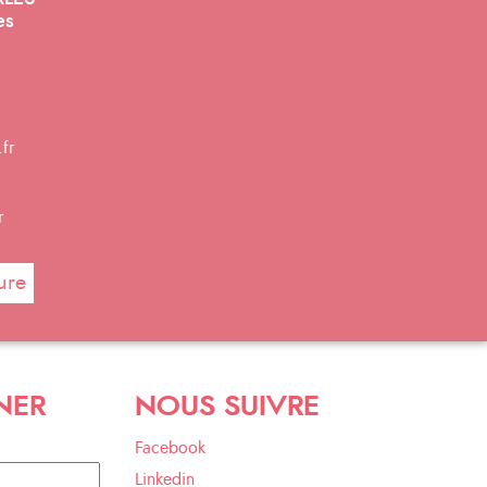
es
fr
r
ure
NER
NOUS SUIVRE
Facebook
Linkedin