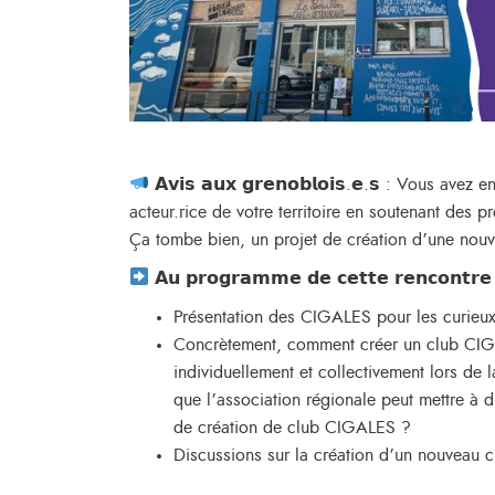
𝗔𝘃𝗶𝘀 𝗮𝘂𝘅 𝗴𝗿𝗲𝗻𝗼𝗯𝗹𝗼𝗶𝘀.𝗲.𝘀 : Vous 
acteur.rice de votre territoire en soutenant des p
Ça tombe bien, un projet de création d’une nouve
𝗔𝘂 𝗽𝗿𝗼𝗴𝗿𝗮𝗺𝗺𝗲 𝗱𝗲 𝗰𝗲𝘁𝘁𝗲 𝗿𝗲𝗻𝗰𝗼𝗻𝘁𝗿
Présentation des CIGALES pour les curieux
Concrètement, comment créer un club CIGA
individuellement et collectivement lors de 
que l’association régionale peut mettre à 
de création de club CIGALES ?
Discussions sur la création d’un nouveau