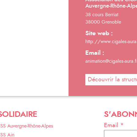
Auvergne-Rhône-Alp
38 cours Berriat
38000 Grenoble
Site web :
http://www.cigales-aura.
Email :
animation@cigales-aura.f
Découvrir la struct
SOLIDAIRE
S'ABON
Email *
ESS Auvergne-Rhône-Alpes
ESS Ain