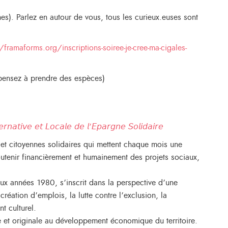
rthes). Parlez en autour de vous, tous les curieux.euses sont
/framaforms.org/inscriptions-soiree-je-cree-ma-cigales-
(pensez à prendre des espèces)
𝘳𝘯𝘢𝘵𝘪𝘷𝘦 𝘦𝘵 𝘓𝘰𝘤𝘢𝘭𝘦 𝘥𝘦 𝘭’𝘌𝘱𝘢𝘳𝘨𝘯𝘦 𝘚𝘰𝘭𝘪𝘥𝘢𝘪𝘳𝘦
t citoyennes solidaires qui mettent chaque mois une
utenir financièrement et humainement des projets sociaux,
 aux années 1980, s’inscrit dans la perspective d’une
création d’emplois, la lutte contre l’exclusion, la
t culturel.
e et originale au développement économique du territoire.