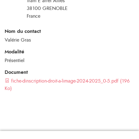
Tram E arrêt Alliés
38100
GRENOBLE
France
Nom du contact
Valérie Gras
Modalité
Présentiel
Document
fiche-dinscription-droit-a-limage-2024-2025_0-5.pdf (196
Ko)