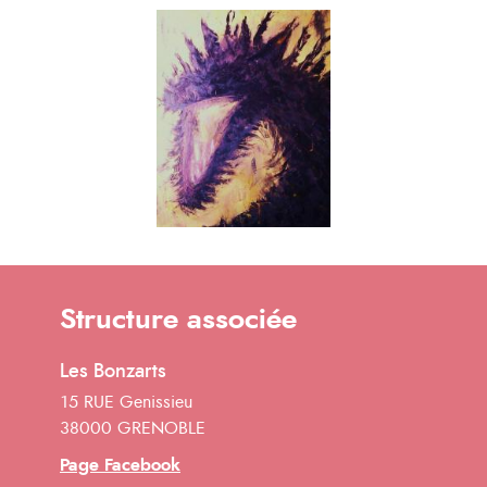
Structure associée
Les Bonzarts
15 RUE Genissieu
38000 GRENOBLE
Page Facebook