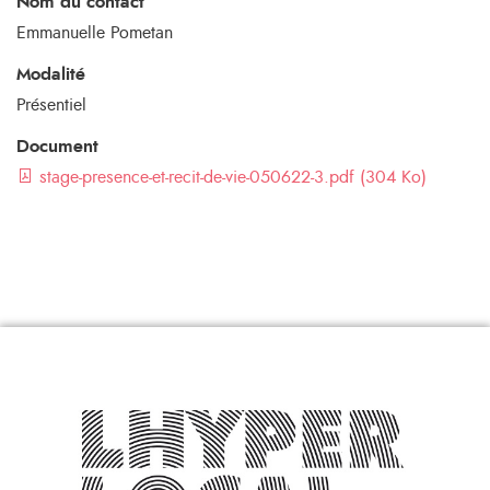
Nom du contact
Emmanuelle Pometan
Modalité
Présentiel
Document
stage-presence-et-recit-de-vie-050622-3.pdf (304 Ko)