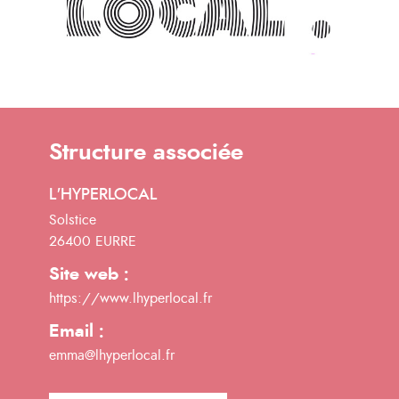
Structure associée
L'HYPERLOCAL
Solstice
26400 EURRE
Site web :
https://www.lhyperlocal.fr
Email :
emma@lhyperlocal.fr