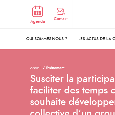
Aller au contenu principal
Contact
Agenda
QUI SOMMES-NOUS ?
LES ACTUS DE LA
Accueil
Événement
Susciter la partici
faciliter des temps 
souhaite développer 
collective d’un gro