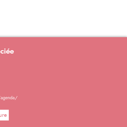
ociée
g/agenda/
ure