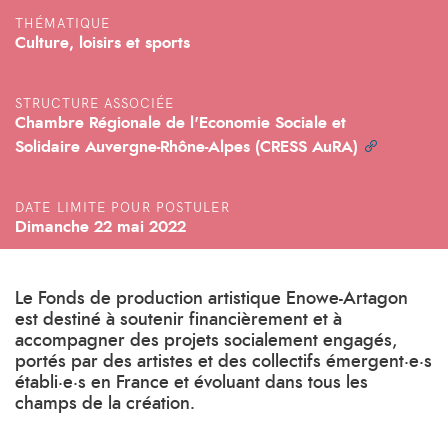
THÉMATIQUE
Culture, loisirs et sports
STRUCTURE ASSOCIÉE
Chambre Régionale de l'Economie Sociale et
Solidaire Auvergne-Rhône-Alpes (CRESS AuRA)
DATE LIMITE POUR POSTULER
Dimanche 22 mai 2022
Le Fonds de production artistique Enowe-Artagon
est destiné à soutenir financièrement et à
accompagner des projets socialement engagés,
portés par des artistes et des collectifs émergent·e·s
établi·e·s en France et évoluant dans tous les
champs de la création.