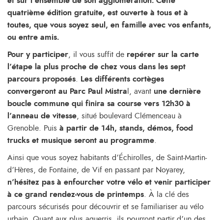
et sur l’ensemble de son agglomération. Cette
quatrième édition gratuite, est ouverte à tous et à
toutes, que vous soyez seul, en famille avec vos enfants,
ou entre amis.
Pour y participer
, il vous suffit de
repérer sur la carte
l’étape la plus proche de chez vous dans les sept
parcours proposés
.
Les différents cortèges
convergeront au Parc Paul Mistra
l, avant
une dernière
boucle commune qui finira sa course vers 12h30 à
l’anneau de vitesse
, situé boulevard Clémenceau à
Grenoble. Puis
à partir de 14h, stands, démos, food
trucks et musique seront au programme
.
Ainsi que vous soyez habitants d’Échirolles, de Saint-Martin-
d’Hères, de Fontaine, de Vif en passant par Noyarey,
n’hésitez pas à enfourcher votre vélo et venir participer
à ce grand rendez-vous de printemps
. À la clé des
parcours sécurisés pour découvrir et se familiariser au vélo
urbain. Quant aux plus aguerris, ils pourront partir d’un des