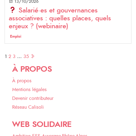
13/10/2026
Salarié·es et gouvernances
associatives : quelles places, quels
enjeux ? (webinaire)
Emploi
Pagination
1
2
3
…
35
des
À PROPOS
publications
À propos
Mentions légales
Devenir contributeur
Réseau Calisoli
WEB SOLIDAIRE