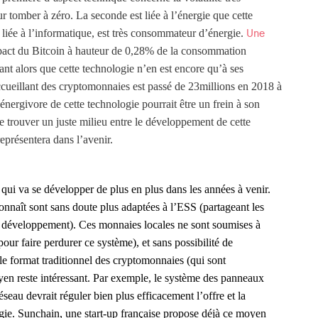
r tomber à zéro. La seconde est liée à l’énergie que cette
liée à l’informatique, est très consommateur d’énergie.
Une
mpact du Bitcoin à hauteur de 0,28% de la consommation
ant alors que cette technologie n’en est encore qu’à ses
ccueillant des cryptomonnaies est passé de 23millions en 2018 à
nergivore de cette technologie pourrait être un frein à son
e trouver un juste milieu entre le développement de cette
eprésentera dans l’avenir.
ui va se développer de plus en plus dans les années à venir.
onnaît sont sans doute plus adaptées à l’ESS (partageant les
on développement). Ces monnaies locales ne sont soumises à
ur faire perdurer ce système), et sans possibilité de
le format traditionnel des cryptomonnaies (qui sont
oyen reste intéressant. Par exemple, le système des panneaux
éseau devrait réguler bien plus efficacement l’offre et la
gie. Sunchain, une start-up française propose déjà ce moyen