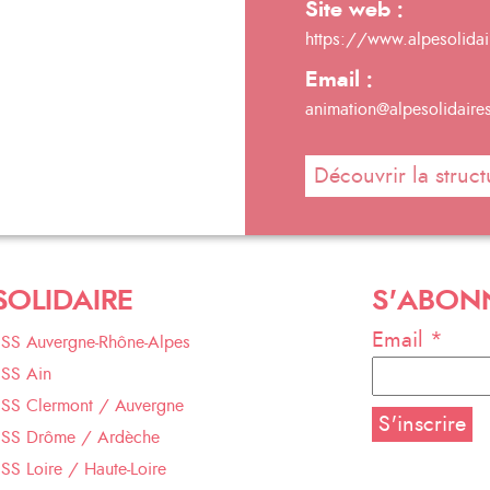
Site web :
https://www.alpesolidai
Email :
animation@alpesolidaire
Découvrir la struct
SOLIDAIRE
S'ABON
Email *
ESS Auvergne-Rhône-Alpes
ESS Ain
ESS Clermont / Auvergne
ESS Drôme / Ardèche
SS Loire / Haute-Loire