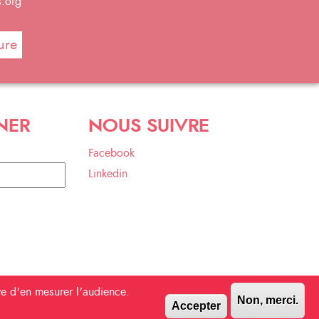
s.org
ure
NER
NOUS SUIVRE
Facebook
Linkedin
tre d'en mesurer l'audience.
Non, merci.
Accepter