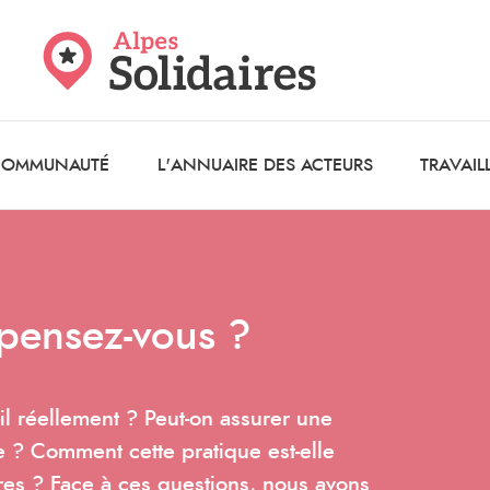
 COMMUNAUTÉ
L'ANNUAIRE DES ACTEURS
TRAVAIL
 pensez-vous ?
-il réellement ? Peut-on assurer une
e ? Comment cette pratique est-elle
res ? Face à ces questions, nous avons