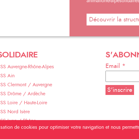
animation@alpesolidaire
Découvrir la struct
SOLIDAIRE
S'ABON
Email *
ESS Auvergne-Rhône-Alpes
ESS Ain
ESS Clermont / Auvergne
ESS Drôme / Ardèche
SS Loire / Haute-Loire
SS Nord Isère
ESS Lyon / Rhône
ilisation de cookies pour optimiser votre navigation et nous permet
ESS Savoie Mont Blanc