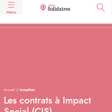
Aller au contenu principal
Toggle navigation
Menu
QUI SOMMES-NOUS ?
LES ACTUS DE LA COMMUNAUTÉ
L'ANNUAIRE DES ACTEURS
TRAVAILLER, S'ENGAGER
LES DOSSIERS D'ALPESO
Contact
Agenda
Se Connecter
Accueil
Actualités
Les contrats à Impact