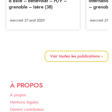
d’asile – Bénévolat – H/F –
internatio
grenoble – Isère (38)
– grenoble 
mercredi 27 août 2025
mercredi 27 a
Voir toutes les publications
>
À PROPOS
À propos
Mentions légales
Devenir contributeur