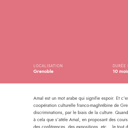
LOCALISATION
DURÉE 
Grenoble
10 moi
Amal est un mot arabe qui signifie espoir. Et c’e
coopération culturelle franco-maghrébine de Gren
discriminations, par le biais de la culture. Quand
à cela que s’atèle Amal, en proposant des cours
des conférences, des expositions, etc. , le tout da