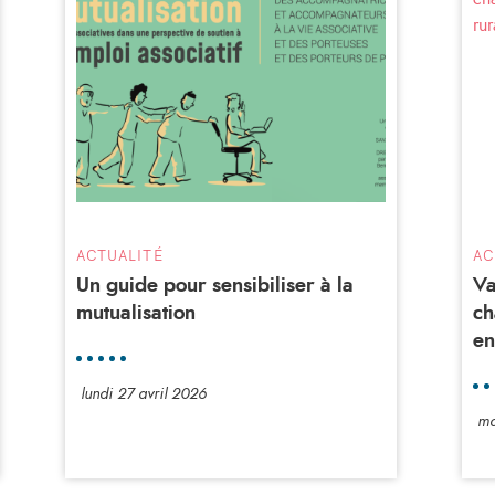
ACTUALITÉ
AC
Un guide pour sensibiliser à la
Va
mutualisation
ch
en
lundi 27 avril 2026
ma