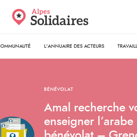
 COMMUNAUTÉ
L'ANNUAIRE DES ACTEURS
TRAVAIL
BÉNÉVOLAT
Amal recherche vo
enseigner l’arabe 
bénévolat – Gren