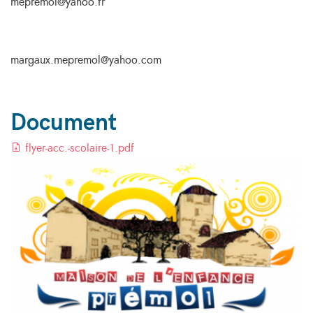
mepremol@yahoo.fr
margaux.mepremol@yahoo.com
Document
flyer-acc.-scolaire-1.pdf