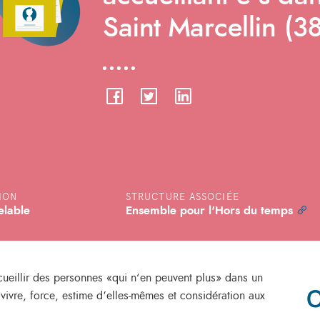
Saint Marcellin (38
ION
STRUCTURE ASSOCIÉE
elable
Ensemble pour l'Hors du temps
cueillir des personnes «qui n‘en peuvent plus» dans un
C
 vivre, force, estime d’elles-mêmes et considération aux