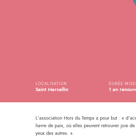
LOCALISATION
DURÉE MISS
Saint Marcellin
1 an renouv
L’association Hors du Temps a pour but : « d’ac
havre de paix, où elles peuvent retrouver joie de
yeux des autres. ».