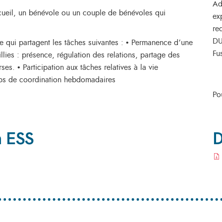
Ad
ueil, un bénévole ou un couple de bénévoles qui
ex
re
DU
e qui partagent les tâches suivantes : • Permanence d’une
Fu
lies : présence, régulation des relations, partage des
ses. • Participation aux tâches relatives à la vie
emps de coordination hebdomadaires
Po
n ESS
D