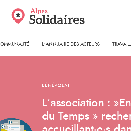
 COMMUNAUTÉ
L'ANNUAIRE DES ACTEURS
TRAVAIL
BÉNÉVOLAT
L’association : »
du Temps » reche
accueillant·e·s da