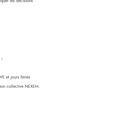
iquer les décisions
 :
WE et jours fériés
tion collective NEXEM.