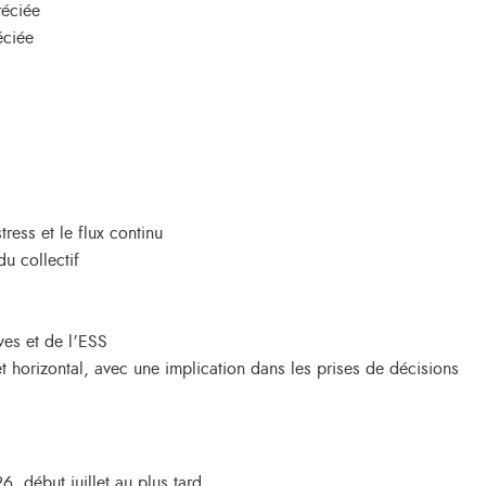
réciée
éciée
ress et le flux continu
du collectif
ves et de l’ESS
et horizontal, avec une implication dans les prises de décisions
, début juillet au plus tard.