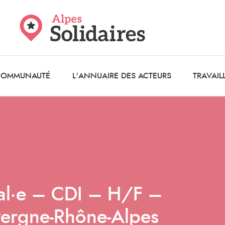
 COMMUNAUTÉ
L'ANNUAIRE DES ACTEURS
TRAVAIL
ial·e – CDI – H/F –
vergne-Rhône-Alpes