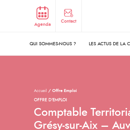
Aller au contenu principal
Contact
Agenda
QUI SOMMES-NOUS ?
LES ACTUS DE LA
Accueil
Offre Emploi
OFFRE D'EMPLOI
Comptable Territor
Grésy-sur-Aix – Au