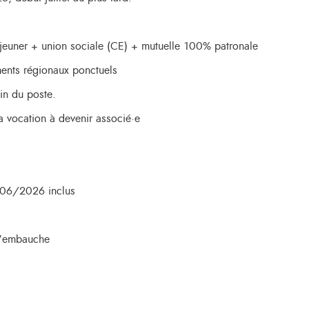
jeuner + union sociale (CE) + mutuelle 100% patronale
ments régionaux ponctuels
ain du poste.
 a vocation à devenir associé·e
06/2026 inclus
 d’embauche