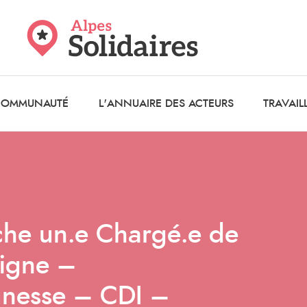
 COMMUNAUTÉ
L'ANNUAIRE DES ACTEURS
TRAVAIL
che un.e Chargé.e de
ligne –
eunesse – CDI –