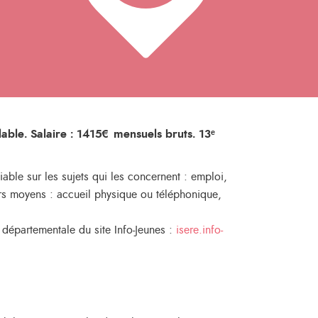
able. Salaire : 1415€ mensuels bruts. 13ᵉ
ble sur les sujets qui les concernent : emploi,
eurs moyens : accueil physique ou téléphonique,
 départementale du site Info-Jeunes :
isere.info-