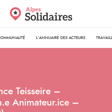
 COMMUNAUTÉ
L'ANNUAIRE DES ACTEURS
TRAVAIL
nce Teisseire –
n.e Animateur.ice –