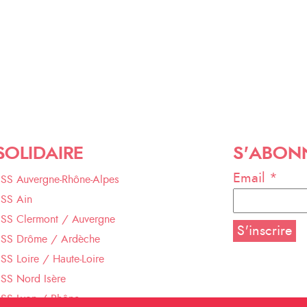
SOLIDAIRE
S'ABON
Email *
ESS Auvergne-Rhône-Alpes
ESS Ain
ESS Clermont / Auvergne
ESS Drôme / Ardèche
SS Loire / Haute-Loire
SS Nord Isère
ESS Lyon / Rhône