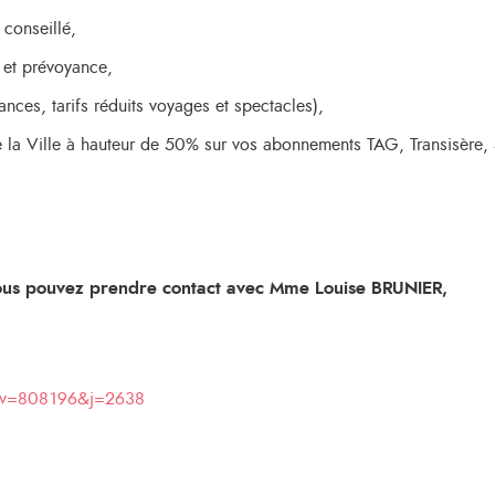
conseillé,
é et prévoyance,
ces, tarifs réduits voyages et spectacles),
e de la Ville à hauteur de 50% sur vos abonnements TAG, Transisère
ous pouvez prendre contact avec
Mme Louise BRUNIER,
hp?v=808196&j=2638