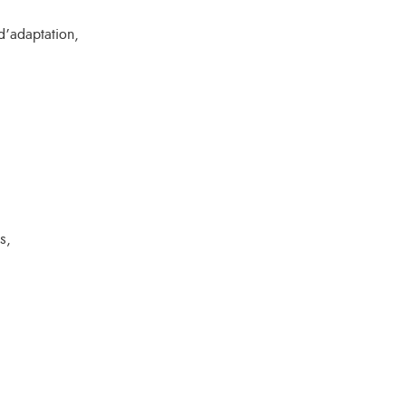
d’adaptation,
s,