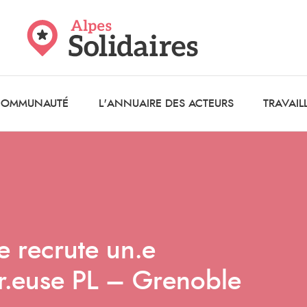
 COMMUNAUTÉ
L'ANNUAIRE DES ACTEURS
TRAVAIL
e recrute un.e
ur.euse PL – Grenoble